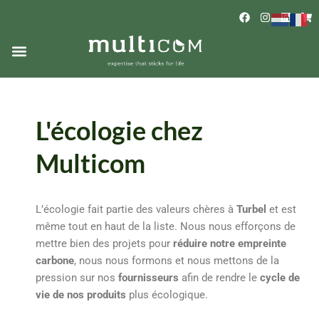
Skip
F
I
L
S
to
a
n
i
h
c
s
n
o
content
Menu
e
t
k
p
b
a
e
p
o
g
d
i
o
r
i
n
k
a
n
g
m
-
c
L'écologie chez
a
r
t
Multicom
L’écologie fait partie des valeurs chères à
Turbel
et est
même tout en haut de la liste. Nous nous efforçons de
mettre bien des projets pour
réduire notre empreinte
carbone
, nous nous formons et nous mettons de la
pression sur nos
fournisseurs
afin de rendre le
cycle de
vie de nos produits
plus écologique.