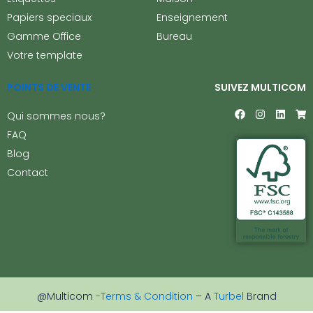
Papiers speciaux
Enseignement
Gamme Office
Bureau
Votre template
POINTS DE VENTE
SUIVEZ MULTICOM
F
I
L
S
Qui sommes nous?
a
n
i
h
c
s
n
o
FAQ
e
t
k
p
Blog
b
a
e
p
o
g
d
i
Contact
o
r
i
n
k
a
n
g
m
-
c
a
r
t
@Multicom
-Terms & Condition
– A
Turbel
Brand