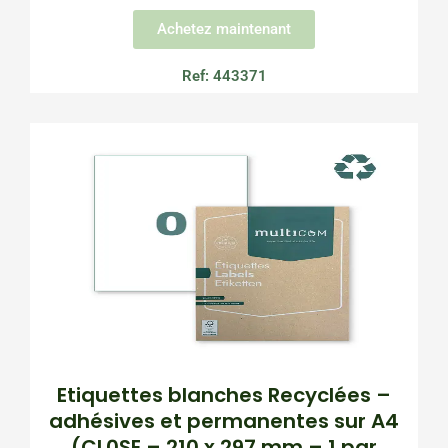
Achetez maintenant
Ref: 443371
Etiquettes blanches Recyclées –
adhésives et permanentes sur A4
(CL0SE – 210 x 297 mm – 1 par