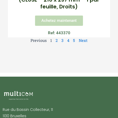
feuille, Droits)
Achetez maintenant
Ref: 443370
Previous
1
2
3
4
5
Next
Rue du Bassin Collecteur, 11
1130 Bruxelles