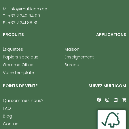
M : info@multicom.be
T : +32 2 240 94 00
F : +32 2 241 88 81
PRODUITS
APPLICATIONS
Étiquettes
Maison
Papiers speciaux
Enseignement
Gamme Office
Bureau
Votre template
POINTS DE VENTE
SUIVEZ MULTICOM
F
I
L
S
Qui sommes nous?
a
n
i
h
c
s
n
o
FAQ
e
t
k
p
Blog
b
a
e
p
o
g
d
i
Contact
o
r
i
n