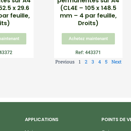
es sur A4
permanentes sur A4
2.5 x 29.6
(CL4E – 105 x 148.5
r feuille,
mm – 4 par feuille,
its)
Droits)
aintenant
Achetez maintenant
443372
Ref: 443371
Previous
1
2
3
4
5
Next
APPLICATIONS
POINTS DE V