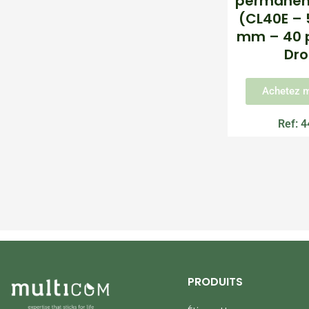
permanent
(CL40E – 5
mm – 40 pa
Dro
Achetez m
Ref: 
PRODUITS