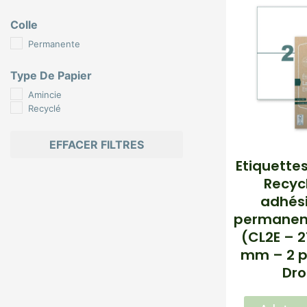
Colle
Permanente
Type De Papier
Amincie
Recyclé
EFFACER FILTRES
Etiquette
Recyc
adhési
permanent
(CL2E – 2
mm – 2 pa
Dro