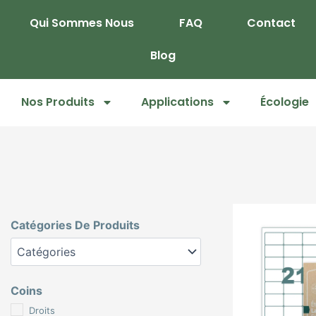
Skip
Qui Sommes Nous
FAQ
Contact
to
content
Blog
Nos Produits
Applications
Écologie
Catégories De Produits
Coins
Droits