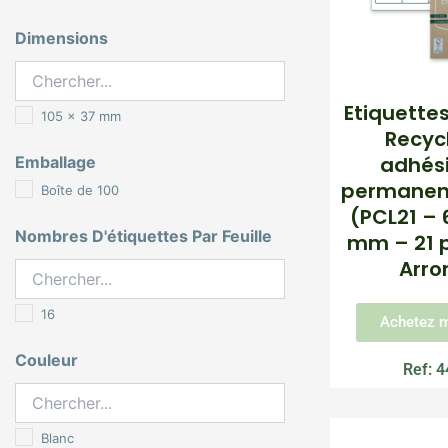
Dimensions
Etiquette
105 x 37 mm
Recyc
adhési
Emballage
permanent
Boîte de 100
(PCL21 – 6
Nombres D'étiquettes Par Feuille
mm – 21 pa
Arro
16
Achetez m
Couleur
Ref: 
Blanc