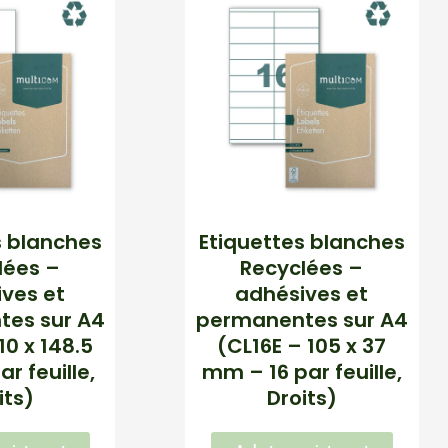
s blanches
Etiquettes blanches
lées –
Recyclées –
ves et
adhésives et
es sur A4
permanentes sur A4
10 x 148.5
(CL16E – 105 x 37
r feuille,
mm – 16 par feuille,
its)
Droits)