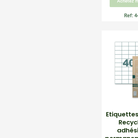
Achetez m
Ref: 
Etiquette
Recyc
adhési