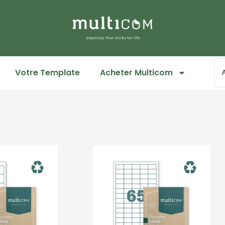
Votre Template
Acheter Multicom
Page
Page
Page
Page
Page