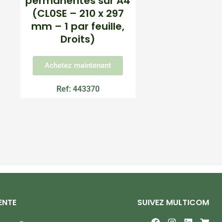
permanentes sur A4
(CL0SE – 210 x 297
mm – 1 par feuille,
Droits)
Achetez maintenant
Ref: 443370
ENTE
SUIVEZ MULTICOM
F
I
L
S