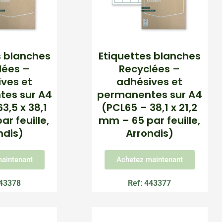
s blanches
Etiquettes blanches
lées –
Recyclées –
ves et
adhésives et
es sur A4
permanentes sur A4
3,5 x 38,1
(PCL65 – 38,1 x 21,2
r feuille,
mm – 65 par feuille,
ndis)
Arrondis)
aintenant
Achetez maintenant
443378
Ref: 443377