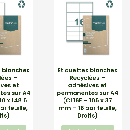
s blanches
Etiquettes blanches
lées –
Recyclées –
ves et
adhésives et
es sur A4
permanentes sur A4
10 x 148.5
(CL16E – 105 x 37
r feuille,
mm – 16 par feuille,
its)
Droits)