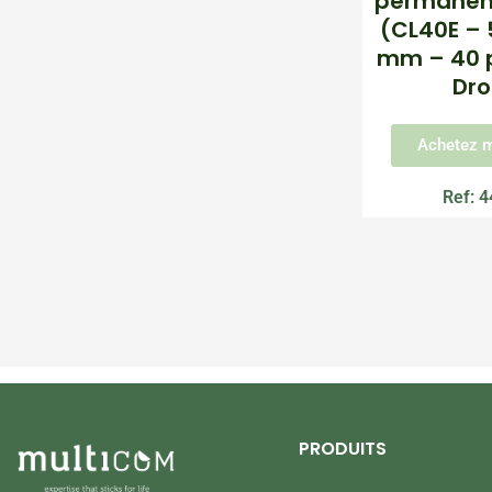
permanent
(CL40E – 5
mm – 40 pa
Dro
Achetez m
Ref: 
PRODUITS