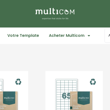
Votre Template
Acheter Multicom
Page
Page
Page
Page
Page