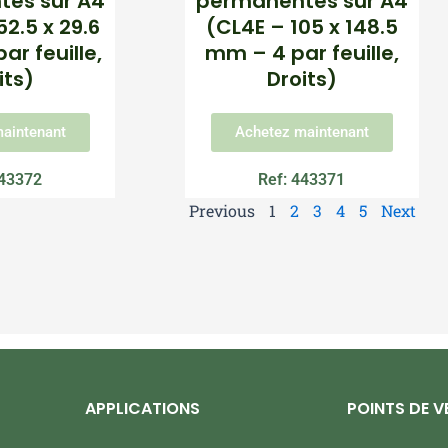
es sur A4
permanentes sur A4
2.5 x 29.6
(CL4E – 105 x 148.5
r feuille,
mm – 4 par feuille,
its)
Droits)
aintenant
Achetez maintenant
443372
Ref: 443371
Previous
1
2
3
4
5
Next
APPLICATIONS
POINTS DE V