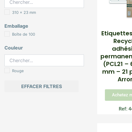
310 x 23 mm
Emballage
Etiquette
Boîte de 100
Recyc
adhési
Couleur
permanent
(PCL21 – 6
mm – 21 pa
Rouge
Arro
EFFACER FILTRES
Achetez m
Ref: 