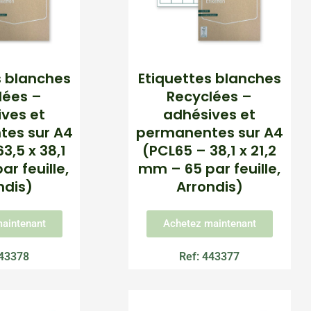
s blanches
Etiquettes blanches
lées –
Recyclées –
ves et
adhésives et
es sur A4
permanentes sur A4
3,5 x 38,1
(PCL65 – 38,1 x 21,2
r feuille,
mm – 65 par feuille,
ndis)
Arrondis)
aintenant
Achetez maintenant
443378
Ref: 443377