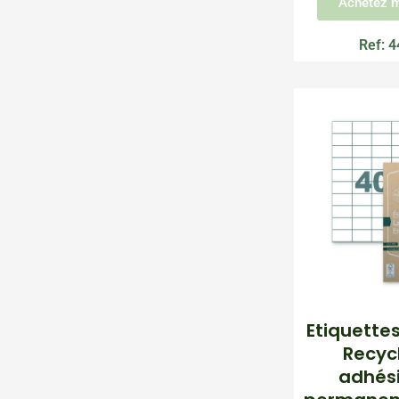
Achetez m
Ref: 
Etiquette
Recyc
adhési