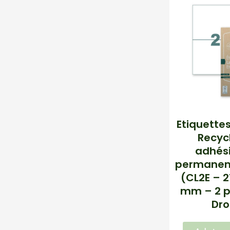
Etiquette
Recyc
adhési
permanent
(CL2E – 2
mm – 2 pa
Dro