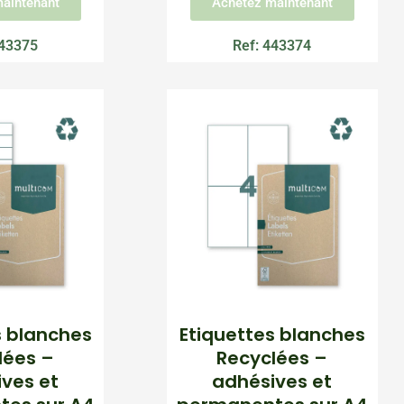
aintenant
Achetez maintenant
443375
Ref: 443374
s blanches
Etiquettes blanches
lées –
Recyclées –
ves et
adhésives et