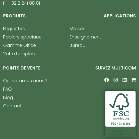
F : +32 2 241 88 81
PRODUITS
APPLICATIONS
Étiquettes
Maison
Papiers speciaux
Enseignement
Gamme Office
Bureau
Votre template
POINTS DE VENTE
SUIVEZ MULTICOM
F
I
L
S
Qui sommes nous?
a
n
i
h
c
s
n
o
FAQ
e
t
k
p
Blog
b
a
e
p
o
g
d
i
Contact
o
r
i
n
k
a
n
g
m
-
c
a
r
t