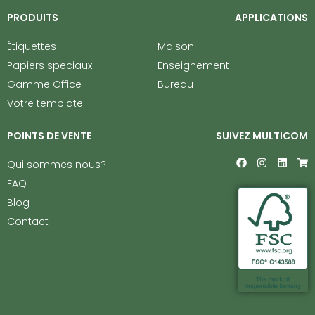
PRODUITS
APPLICATIONS
Étiquettes
Maison
Papiers speciaux
Enseignement
Gamme Office
Bureau
Votre template
POINTS DE VENTE
SUIVEZ MULTICOM
F
I
L
S
Qui sommes nous?
a
n
i
h
c
s
n
o
FAQ
e
t
k
p
Blog
b
a
e
p
o
g
d
i
Contact
o
r
i
n
k
a
n
g
m
-
c
a
r
t