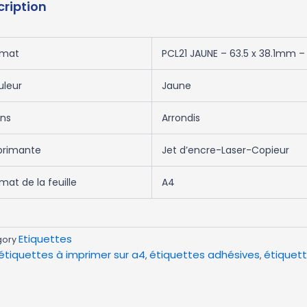
cription
rmat
PCL21 JAUNE – 63.5 x 38.1mm – 2
uleur
Jaune
ins
Arrondis
primante
Jet d’encre-Laser-Copieur
mat de la feuille
A4
Etiquettes
gory
étiquettes à imprimer sur a4
étiquettes adhésives
étiquet
,
,