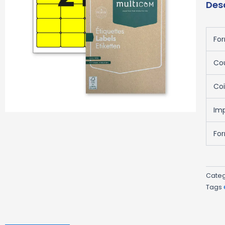
Des
Fo
Co
Co
Im
For
Cate
Tags