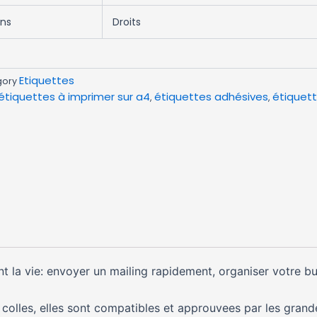
ins
Droits
Etiquettes
gory
étiquettes à imprimer sur a4
étiquettes adhésives
étiquet
,
,
ent la vie: envoyer un mailing rapidement, organiser votre b
 colles, elles sont compatibles et approuvees par les gran