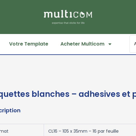
Votre Template
Acheter Multicom
iquettes blanches – adhesives et
cription
rmat
CL16 – 105 x 35mm – 16 par feuille