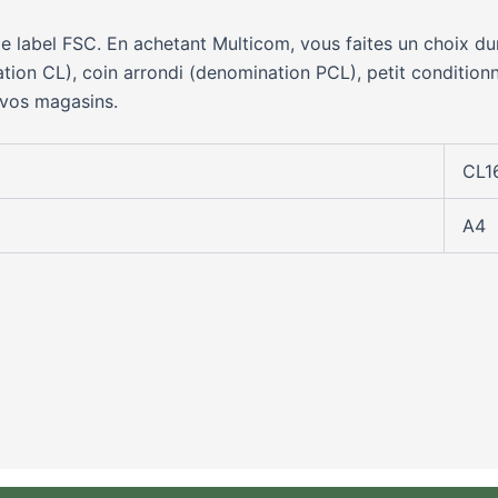
le label FSC. En achetant Multicom, vous faites un choix dur
ation CL), coin arrondi (denomination PCL), petit condition
 vos magasins.
CL1
A4