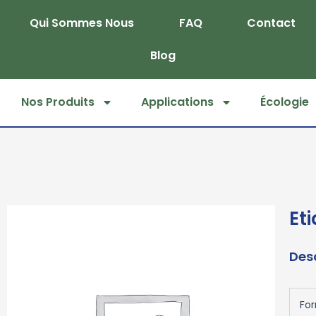
Skip
Qui Sommes Nous
FAQ
Contact
to
content
Blog
Nos Produits
Applications
Écologie
Et
Des
Fo