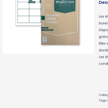
Des
Les é
burea
Dispo
grand
Elles
durab
Les é
condi
Cate
Tags