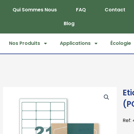
Skip
Qui Sommes Nous
FAQ
Contact
to
content
Blog
Nos Produits
Applications
Écologie
Et
(PC
Ref: