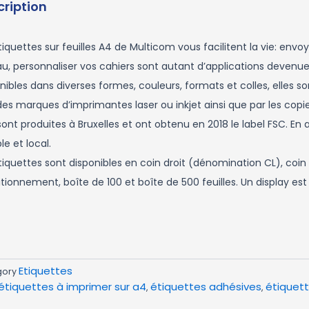
cription
tiquettes sur feuilles A4 de Multicom vous facilitent la vie: env
u, personnaliser vos cahiers sont autant d’applications devenu
nibles dans diverses formes, couleurs, formats et colles, elles 
es marques d’imprimantes laser ou inkjet ainsi que par les copie
 sont produites à Bruxelles et ont obtenu en 2018 le label FSC. E
le et local.
tiquettes sont disponibles en coin droit (dénomination CL), coin
tionnement, boîte de 100 et boîte de 500 feuilles. Un display e
Etiquettes
gory
étiquettes à imprimer sur a4
étiquettes adhésives
étiquet
,
,