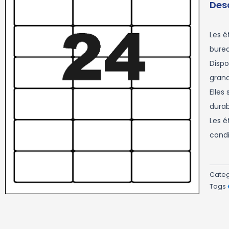
Des
Les é
burea
Dispo
grand
Elles
durab
Les é
condi
Cate
Tags