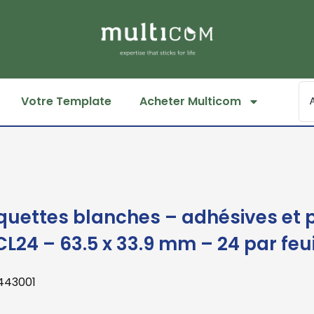
Votre Template
Acheter Multicom
iquettes blanches – adhésives et
CL24 – 63.5 x 33.9 mm – 24 par feui
 443001