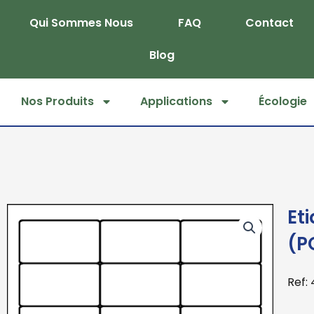
Skip
Qui Sommes Nous
FAQ
Contact
to
content
Blog
Nos Produits
Applications
Écologie
Et
(P
Ref: