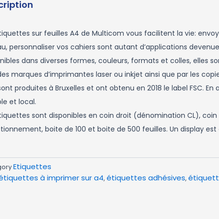
cription
tiquettes sur feuilles A4 de Multicom vous facilitent la vie: env
u, personnaliser vos cahiers sont autant d’applications devenu
nibles dans diverses formes, couleurs, formats et colles, elles 
es marques d’imprimantes laser ou inkjet ainsi que par les copie
 sont produites à Bruxelles et ont obtenu en 2018 le label FSC. E
le et local.
tiquettes sont disponibles en coin droit (dénomination CL), coin
tionnement, boite de 100 et boite de 500 feuilles. Un display e
Etiquettes
gory
étiquettes à imprimer sur a4
étiquettes adhésives
étiquet
,
,