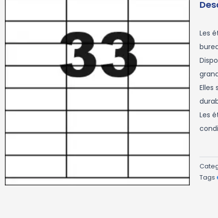
Des
Les é
burea
Dispo
grand
Elles
durab
Les é
condi
Cate
Tags