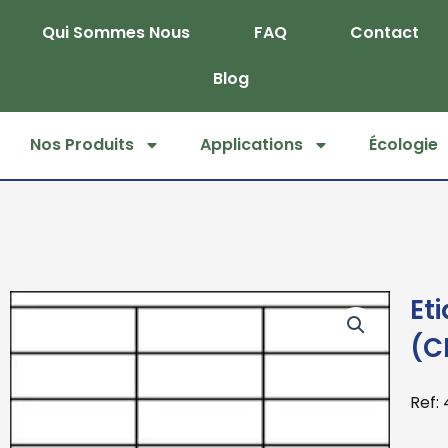
Skip
Qui Sommes Nous
FAQ
Contact
to
content
Blog
Nos Produits
Applications
Écologie
Et
(C
Ref: