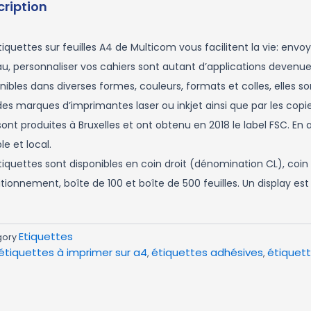
cription
tiquettes sur feuilles A4 de Multicom vous facilitent la vie: env
u, personnaliser vos cahiers sont autant d’applications devenu
nibles dans diverses formes, couleurs, formats et colles, elles 
es marques d’imprimantes laser ou inkjet ainsi que par les copie
 sont produites à Bruxelles et ont obtenu en 2018 le label FSC. E
le et local.
tiquettes sont disponibles en coin droit (dénomination CL), coin
tionnement, boîte de 100 et boîte de 500 feuilles. Un display e
Etiquettes
gory
étiquettes à imprimer sur a4
étiquettes adhésives
étiquet
,
,