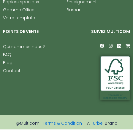
Papiers speciaux
Enseignement
Gamme Office
Bureau
Votre template
POINTS DE VENTE
SUIVEZ MULTICOM
F
I
L
S
Qui sommes nous?
a
n
i
h
c
s
n
o
FAQ
e
t
k
p
Blog
b
a
e
p
o
g
d
i
Contact
o
r
i
n
k
a
n
g
m
-
c
a
r
t
@Multicom
-Terms & Condition
– A
Turbel
Brand