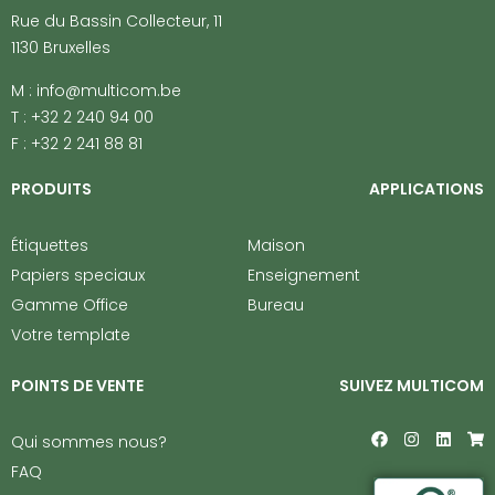
Rue du Bassin Collecteur, 11
1130 Bruxelles
M : info@multicom.be
T : +32 2 240 94 00
F : +32 2 241 88 81
PRODUITS
APPLICATIONS
Étiquettes
Maison
Papiers speciaux
Enseignement
Gamme Office
Bureau
Votre template
POINTS DE VENTE
SUIVEZ MULTICOM
F
I
L
S
Qui sommes nous?
a
n
i
h
c
s
n
o
FAQ
e
t
k
p